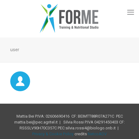
user
Mattia Bei P.IVA: 02606690416 CF: BEIMTT88R07A271C PEC
mattia.bei@pec.agritel.it | Silvia Rossi P.IVA 04291450403 CF:
RSSSLV90H70C357C PEC:silvia.rossi4@biologo.onb.it |
Privacy & Cookie Policy
credits
NetcoADV