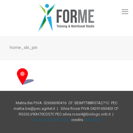
home_ski_pin
Mattia Bei P.IVA: 02606690416 CF: BEIMTT88R07A271C PEC
mattia.bei@pec.agritel.it | Silvia Rossi P.IVA 04291450403 CF:
RSSSLV90H70C357C PEC:silvia.rossi4@biologo.onb.it |
Privacy & Cookie Policy
credits
NetcoADV