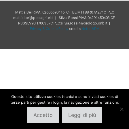
Mattia Bei P.IVA: 02606690416 CF: BEIMTT88R07A271C PEC
mattia.bei@pec.agritel.it | Silvia Rossi P.IVA 04291450403 CF:
RSSSLV90H70C357C PEC:silvia.rossi4@biologo.onb.it |
Privacy & Cookie Policy
credits
NetcoADV
Questo sito utilizza cookies tecnici e sono inviati cookies di
terze parti per gestire i login, la navigazione e altre funzioni.
Accetto
Leggi di più