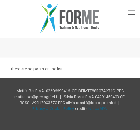
There are no posts on the list.
Mattia Bei P.IVA: 02606690416 CF: BEIMTT88R07A271C PEC
mattia.bei@pec.agritel.it | Silvia Rossi P.IVA 04291450403 CF:
RSSSLV90H70C357C PEC:silvia.rossi4@biologo.onb.it |
Privacy & Cookie Policy
credits
NetcoADV