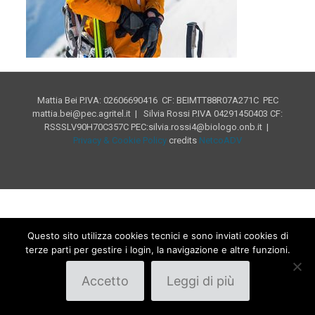
Mattia Bei P.IVA: 02606690416 CF: BEIMTT88R07A271C PEC
mattia.bei@pec.agritel.it | Silvia Rossi P.IVA 04291450403 CF:
RSSSLV90H70C357C PEC:silvia.rossi4@biologo.onb.it |
Privacy & Cookie Policy
credits
NetcoADV
Questo sito utilizza cookies tecnici e sono inviati cookies di
terze parti per gestire i login, la navigazione e altre funzioni.
Accetto
Leggi di più