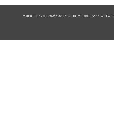
Mattia Bei P.IVA: 02606690416 CF: BEIMTT88R07A271C PEC mat