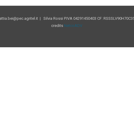
tia.bei@pec.agritel.it | Silvia Rossi P.IVA 04291450403 CF: RSSSLV90H70C35
credits
NetcoADV