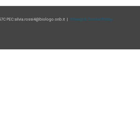
7C PEC:silvia.rossi4@biologo.onb.it |
Privacy & Cookie Policy